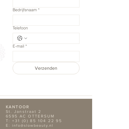
Bedrijfsnaam
*
Telefoon
E-mail
*
Verzenden
KANTOOR
St. Janstraat 2
6595 AC OTTERSUM
T:
+31 (0) 85 104 22 95
E:
info@slowbeauty.nl