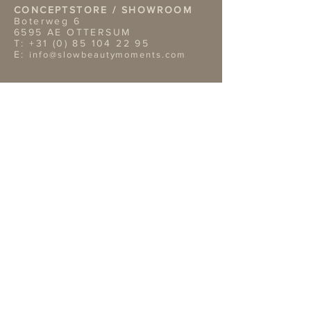
CONCEPTSTORE / SHOWROOM
Boterweg 6
6595 AE OTTERSUM
T:
+31 (0) 85 104 22 95
E:
info@slowbeautymoments.com
Openingstijden Showroom
Wil je onze showroom
bezoeken? Dan verzoeken wij je
vriendelijk van te voren een
afspraak te maken telefonisch of
per mai.
TERMS & CONDITIONS
Retouren
Algemene Voorwaarden
Privacy Policy |
Service
OVERIGE GEGEVENS
Bank: NL02ABNA0422312819
Bic: ABNA02
KvK nr: 14109809
BTW nr: NL 001870996B18
EXTRA INFORMATIE