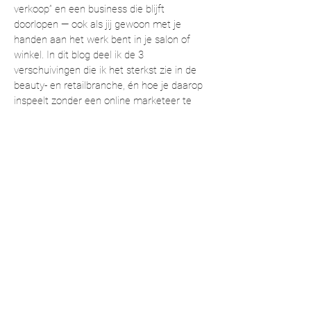
verkoop” en een business die blijft
doorlopen — ook als jij gewoon met je
handen aan het werk bent in je salon of
winkel. In dit blog deel ik de 3
verschuivingen die ik het sterkst zie in de
beauty- en retailbranche, én hoe je daarop
inspeelt zonder een online marketeer te
hoeven worden.
Lees het blog
KANTOOR
St. Janstraat 2
6595 AC OTTERSUM
T:
+31 (0) 85 104 22 95
E:
info@slowbeauty.nl
CONCEPTSTORE / SHOWROOM
Boterweg 6