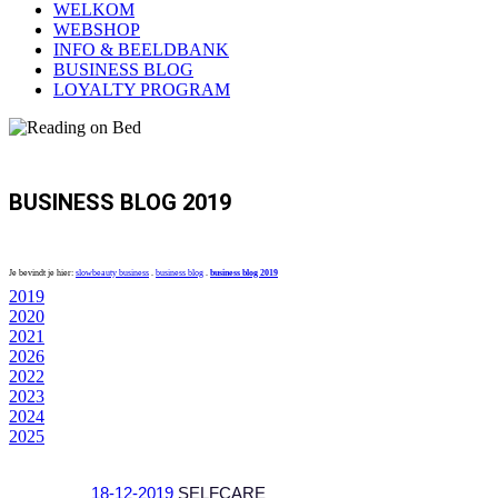
WELKOM
WEBSHOP
INFO & BEELDBANK
BUSINESS BLOG
LOYALTY PROGRAM
BUSINESS BLOG 2019
Je bevindt je hier:
slowbeauty business
.
business blog
.
business blog 2019
2019
2020
2021
2026
2022
2023
2024
2025
18-12-2019
SELFCARE