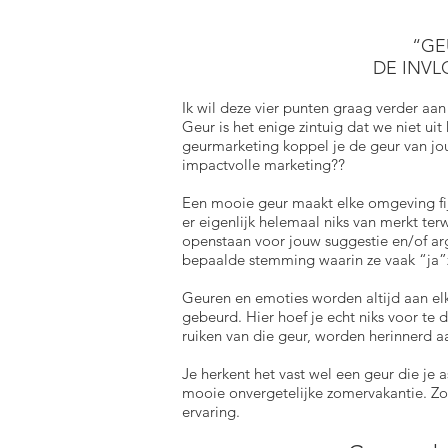
“GE
DE INVL
Ik wil deze vier punten graag verder aan
Geur is het enige zintuig dat we niet ui
geurmarketing koppel je de geur van jouw 
impactvolle marketing??
Een mooie geur maakt elke omgeving fijn
er eigenlijk helemaal niks van merkt terw
openstaan voor jouw suggestie en/of arg
bepaalde stemming waarin ze vaak “ja”z
Geuren en emoties worden altijd aan elk
gebeurd. Hier hoef je echt niks voor te 
ruiken van die geur, worden herinnerd aan
Je herkent het vast wel een geur die je 
mooie onvergetelijke zomervakantie. Zo 
ervaring.