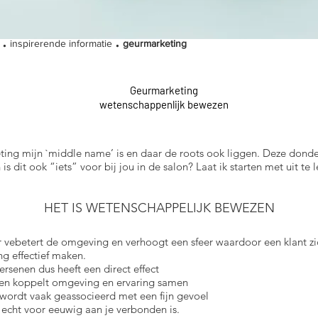
.
.
inspirerende informatie
geurmarketing
Geurmarketing
wetenschappenlijk bewezen
ing mijn `middle name’ is en daar de roots ook liggen. Deze donder
is dit ook “iets” voor bij jou in de salon? Laat ik starten met uit te 
HET IS WETENSCHAPPELIJK BEWEZEN
r vebetert de omgeving en verhoogt een sfeer waardoor een klant zic
g effectief maken.
ersenen dus heeft een direct effect
 en koppelt omgeving en ervaring samen
ordt vaak geassocieerd met een fijn gevoel
 echt voor eeuwig aan je verbonden is.