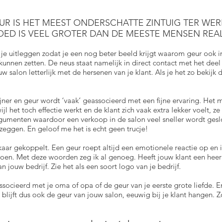
UR IS HET MEEST ONDERSCHATTE ZINTUIG TER WER
OED IS VEEL GROTER DAN DE MEESTE MENSEN REA
 je uitleggen zodat je een nog beter beeld krijgt waarom geur ook in
t kunnen zetten. De neus staat namelijk in direct contact met het dee
salon letterlijk met de hersenen van je klant. Als je het zo bekijk d
er en geur wordt ‘vaak’ geassocieerd met een fijne ervaring. Het m
ijl het toch effectie werkt en de klant zich vaak extra lekker voelt, 
umenten waardoor een verkoop in de salon veel sneller wordt geslot
eggen. En geloof me het is echt geen trucje!
aar gekoppelt. Een geur roept altijd een emotionele reactie op en 
doen. Met deze woorden zeg ik al genoeg. Heeft jouw klant een heerli
 jouw bedrijf. Zie het als een soort logo van je bedrijf.
associeerd met je oma of opa of de geur van je eerste grote liefde. 
blijft dus ook de geur van jouw salon, eeuwig bij je klant hangen. Z