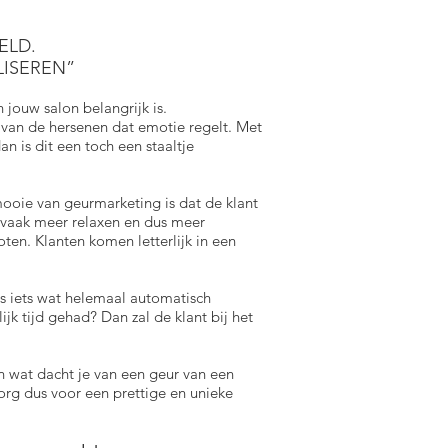
ELD.
LISEREN”
 jouw salon belangrijk is.
l van de hersenen dat emotie regelt. Met
an is dit een toch een staaltje
ooie van geurmarketing is dat de klant
ze vaak meer relaxen en dus meer
en. Klanten komen letterlijk in een
is iets wat helemaal automatisch
jk tijd gehad? Dan zal de klant bij het
En wat dacht je van een geur van een
org dus voor een prettige en unieke