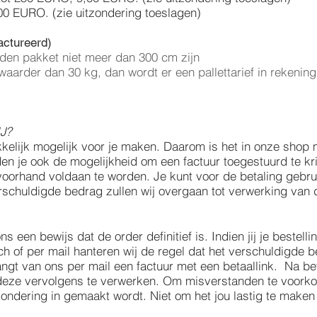
00 EURO. (zie uitzondering toeslagen)
actureerd)
nden pakket niet meer dan 300 cm zijn
waarder dan 30 kg, dan wordt er een pallettarief in rekening
J?
kkelijk mogelijk voor je maken. Daarom is het in onze shop
den je ook de mogelijkheid om een factuur toegestuurd te kri
 voorhand voldaan te worden. Je kunt voor de betaling geb
erschuldigde bedrag zullen wij overgaan tot verwerking van 
 een bewijs dat de order definitief is. Indien jij je bestell
sch of per mail hanteren wij de regel dat het verschuldigde
ngt van ons per mail een factuur met een betaallink. Na bet
ze vervolgens te verwerken. Om misverstanden te voorkom
zondering in gemaakt wordt. Niet om het jou lastig te maken