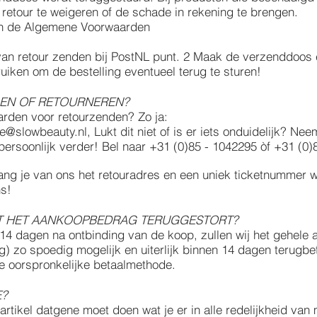
 retour te weigeren of de schade in rekening te brengen.
en de Algemene Voorwaarden
 van retour zenden bij PostNL punt. 2 Maak de verzenddoos 
uiken om de bestelling eventueel terug te sturen!
LEN OF RETOURNEREN?
arden voor retourzenden? Zo ja:
e@slowbeauty.nl
, Lukt dit niet of is er iets onduidelijk? N
 persoonlijk verder! Bel naar +31 (0)85 - 1042295 òf +31 (0)8
ng je van ons het retouradres en een uniek ticketnummer wa
ns!
T HET AANKOOPBEDRAG TERUGGESTORT?
n 14 dagen na ontbinding van de koop, zullen wij het gehele
) zo spoedig mogelijk en uiterlijk binnen 14 dagen terugbe
de oorspronkelijke betaalmethode.
E?
t artikel datgene moet doen wat je er in alle redelijkheid va