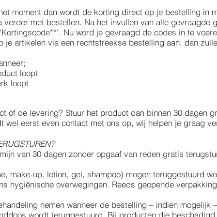
het moment dan wordt de korting direct op je bestelling in
a verder met bestellen. Na het invullen van alle gevraagd
 'Kortingscode**'. Nu word je gevraagd de codes in te voere
 je artikelen via een rechtstreekse bestelling aan, dan zul
anneer;
oduct loopt
rk loopt
ct of de levering? Stuur het product dan binnen 30 dagen gr
dt wel eerst even contact met ons op, wij helpen je graag ve
TERUGSTUREN?
ijn van 30 dagen zonder opgaaf van reden gratis terugstur
me, make-up, lotion, gel, shampoo) mogen teruggestuurd w
ns hygiënische overwegingen. Reeds geopende verpakkingen
behandeling nemen wanneer de bestelling – indien mogelijk 
nddoos wordt teruggestuurd. Bij producten die beschadigd 