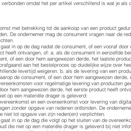
ie verbonden omdat het per artikel verschillend is wat je a
omst met betrekking tot de aankoop van een product gedur
den. De ondernemer mag de consument vragen naar de rede
ichten.
d gaat in op de dag nadat de consument, of een vooraf do
uct heeft ontvangen, of: a. als de consument in eenzelfde b
nt, of een door hem aangewezen derde, het laatste produ
orafgaand aan het bestelproces op duidelijke wijze over hee
lende levertijd weigeren. b. als de levering van een produc
aarop de consument, of een door hem aangewezen derde, de 
 overeenkomsten voor regelmatige levering van producten g
door hem aangewezen derde, het eerste product heeft ontv
niet op een materiële drager is geleverd:
vereenkomst en een overeenkomst voor levering van digitale
dagen zonder opgave van redenen ontbinden. De ondernem
 niet tot opgave van zijn reden(en) verplichten.
 gaat in op de dag die volgt op het sluiten van de overeenk
oud die niet op een materiële drager is geleverd bij niet in