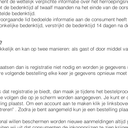
nt de wettelijk verplichte informatie over het herroepingsr
oopt de bedenktijd af twaalf maanden na het einde van de oo
telde bedenktijd.
voorgaande lid bedoelde informatie aan de consument heeft
nkelijke bedenktijd, verstrijkt de bedenktijd 14 dagen na
?
kkelijk en kan op twee manieren: als gast of door middel van
 plaatsen dan is registratie niet nodig en worden je gegeven
dere volgende bestelling elke keer je gegevens opnieuw moet
dat registratie je biedt, dan maak je tijdens het bestelpro
 te volgen die op je scherm worden aangegeven. Je kunt er
ling plaatst. Om een account aan te maken klik je linksbove
streren" . Zodra je bent aangemeld kun je een bestelling pla
ional willen beschermen worden nieuwe aanmeldingen altijd 
ten wij uit dat consumenten de inkoopprijzen te zien krijge