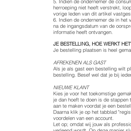
5. Indien de ondernemer de consume
herroeping niet heeft verstrekt, l
vorige leden van dit artikel vastges
6. Indien de ondernemer de in het 
na de ingangsdatum van de oorspro
informatie heeft ontvangen.
JE BESTELLING, HOE WERKT HET
Je bestelling plaatsen is heel gema
AFREKENEN ALS GAST
Als je als gast een bestelling wilt
bestelling. Besef wel dat je bij ie
NIEUWE KLANT
Kies je voor het toekomstige gemak 
je dan hoeft te doen is de stappen
aan te maken voordat je een bestel
Daarna klik je op het tabblad "regi
voordelen van een account.
Let op; omdat wij jouw als profess
verleend wordt. Op deze manier slui