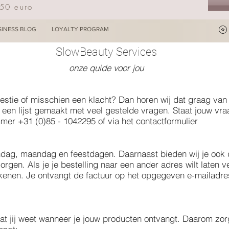
250 euro
SINESS BLOG
LOYALTY PROGRAM
SlowBeauty Services
onze quide voor jou
estie of misschien een klacht? Dan horen wij dat graag van 
een lijst gemaakt met veel gestelde vragen. Staat jouw vraa
mer +31 (0)85 - 1042295 of via het contactformulier
ndag, maandag en feestdagen. Daarnaast bieden wij je ook 
rgen. Als je je bestelling naar een ander adres wilt laten v
rekenen. Je ontvangt de factuur op het opgegeven e-mailadre
dat jij weet wanneer je jouw producten ontvangt. Daarom zorge