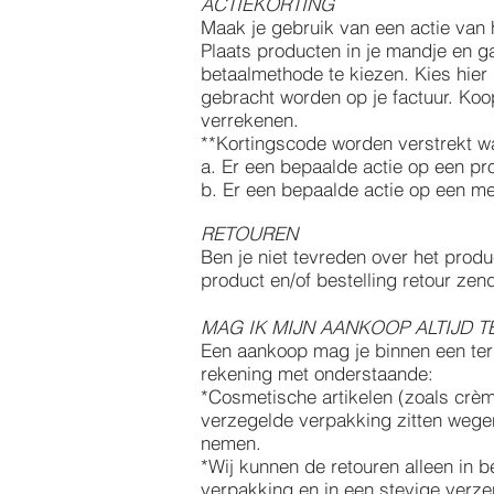
ACTIEKORTING
Maak je gebruik van een actie van 
Plaats producten in je mandje en g
betaalmethode te kiezen. Kies hier
gebracht worden op je factuur. Koop
verrekenen.
**Kortingscode worden verstrekt w
a. Er een bepaalde actie op een pr
b. Er een bepaalde actie op een me
RETOUREN
Ben je niet tevreden over het produ
product en/of bestelling retour zen
MAG IK MIJN AANKOOP ALTIJD 
Een aankoop mag je binnen een term
rekening met onderstaande:
*Cosmetische artikelen (zoals crè
verzegelde verpakking zitten wege
nemen.
*Wij kunnen de retouren alleen in 
verpakking en in een stevige verze