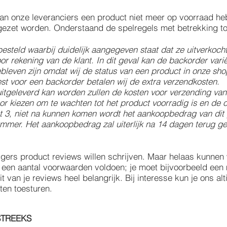
van onze leveranciers een product niet meer op voorraad he
 gezet worden. Onderstaand de spelregels met betrekking t
besteld waarbij duidelijk aangegeven staat dat ze uitverkoch
or rekening van de klant. In dit geval kan de backorder var
 gebleven zijn omdat wij de status van een product in onze sh
iest voor een backorder betalen wij de extra verzendkosten.
uitgeleverd kan worden zullen de kosten voor verzending va
or kiezen om te wachten tot het product voorradig is en de o
nt 3, niet na kunnen komen wordt het aankoopbedrag van dit
mmer. Het aankoopbedrag zal uiterlijk na 14 dagen terug ge
gers product reviews willen schrijven. Maar helaas kunnen 
 een aantal voorwaarden voldoen; je moet bijvoorbeeld een
van je reviews heel belangrijk. Bij interesse kun je ons alt
ten toesturen.
STREEKS