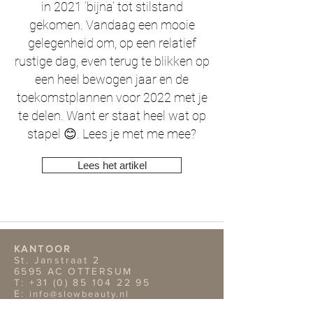
in 2021 ‘bijna’ tot stilstand
gekomen. Vandaag een mooie
gelegenheid om, op een relatief
rustige dag, even terug te blikken op
een heel bewogen jaar en de
toekomstplannen voor 2022 met je
te delen. Want er staat heel wat op
stapel 😊. Lees je met me mee?
Lees het artikel
KANTOOR
St. Janstraat 2
6595 AC OTTERSUM
T:
+31 (0) 85 104 22 95
E:
info@slowbeauty.nl
CONCEPTSTORE / SHOWROOM