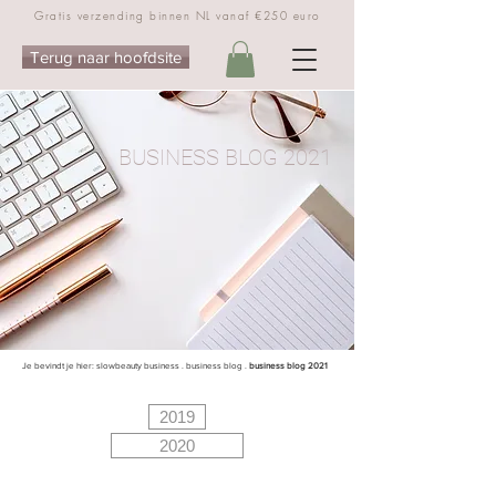
Gratis verzending binnen NL vanaf €250 euro
Terug naar hoofdsite
BUSINESS BLOG 2021
Je bevindt je hier:
slowbeauty business
.
business blog
.
business blog 2021
2019
2020