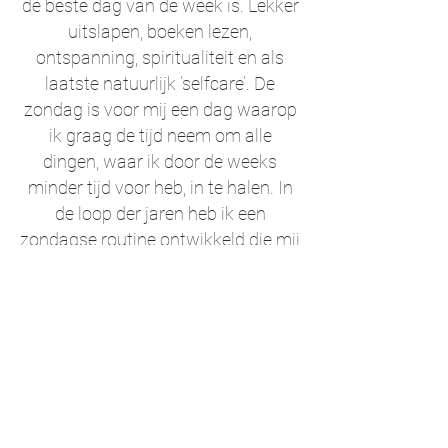
de beste dag van de week is. Lekker
uitslapen, boeken lezen,
ontspanning, spiritualiteit en als
laatste natuurlijk ‘selfcare’. De
zondag is voor mij een dag waarop
ik graag de tijd neem om alle
dingen, waar ik door de weeks
minder tijd voor heb, in te halen. In
de loop der jaren heb ik een
zondagse routine ontwikkeld die mij
een gelukkiger mens laat voelen.
Lees het artikel
.
Je bevindt je hier:
slowbeauty professional
business blog