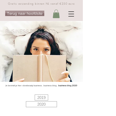
Gratis verzending binnen NL vanaf €250 euro
Terug naar hoofdsite
BUSINESS BLOG 2020
Je bevindt je hier:
slowbeauty business
.
business blog
.
business blog 2020
2019
2020