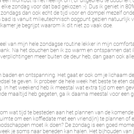
 een workout is het heerlijk om, of uitgebreid te douchen, 
lke zondag voor dat bad gekozen :-). Dus ik geniet in 80
r zondags dan ook echt de tijd voor en dompel mezelf ond
en bad is vanuit milieutechnisch oogpunt gezien natuurlijk 
dkamer je begrijpt waarom ik dit niet zo vaak doe.
deel van mijn hele zondagse routine lekker in mijn comfo
ank. Na het douchen ben ik zo warm en ontspannen dat i
 verplichtingen meer buiten de deur heb, dan gaan ook all
 baden en ontspanning. Het gaat er ook om je lichaam de l
el te geven. Ik probeer de hele week het beste te eten da
g.
In het weekend heb ik meestal wat extra tijd om een ​​g
de maaltijd heb gegeten, ga ik daarna meestal voor een go
s om wat tijd te besteden aan het plannen van de komende 
imte om een koffiedate met een vriend(in) te plannen of e
odschappen moet ik doen? De zondag is een goed momen
week je soms naar beneden kan halen. Het bijhouden van j