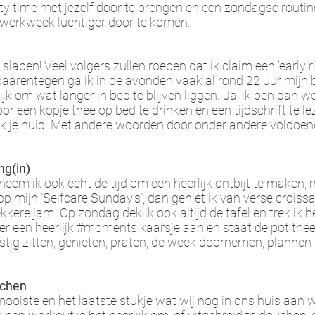
ty time met jezelf door te brengen en een zondagse routine 
werkweek luchtiger door te komen.
 slapen! Veel volgers zullen roepen dat ik claim een ‘early rise
arentegen ga ik in de avonden vaak al rond 22 uur mijn 
lijk om wat langer in bed te blijven liggen. Ja, ik ben dan 
or een kopje thee op bed te drinken en een tijdschrift te l
k je huid. Met andere woorden door onder andere voldoende
ng(in)
eem ik ook echt de tijd om een heerlijk ontbijt te maken,
op mijn ‘Selfcare Sunday’s’, dan geniet ik van verse croiss
ere jam. Op zondag dek ik ook altijd de tafel en trek ik het 
er een heerlijk #moments kaarsje aan en staat de pot thee
ig zitten, genieten, praten, de week doornemen, plannen m
uchen
ooiste en het laatste stukje wat wij nog in ons huis aan 