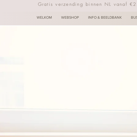
Gratis verzending binnen NL vanaf €
WELKOM
WEBSHOP
INFO & BEELDBANK
BU