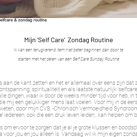
elfcare & zondag routine
Mijn 'Self Care' Zondag Routine
Ik kan een terugkerend item niet beter beginnen dan door te
starten met het delen van een Self Care Sunday Routine
 aan de kant zetten en het er allemaal over eens zijn da
ontspanning, spiritualiteit en als laatste natuurlijk ‘selfca
e dingen, waar ik door de weeks minder tijd voor heb, in te
ie mij een gelukkiger mens laat voelen. Voor mij in de e
eten, door mijn CVS, -Chronisch Vermoeidheid Syndroom-)
e’ iedereen, ook die een druk leven leiden, kan helpen om be
is om ervoor te zorgen dat je al je grote klussen en bood
oor jou en jou alleen is. Vandaag wil ik mijn eigen zonda