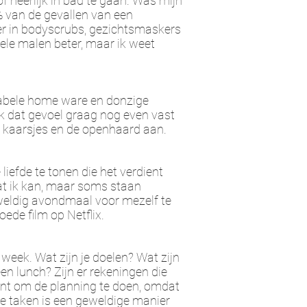
of heerlijk in bad te gaan. Was mijn
% van de gevallen van een
er in bodyscrubs, gezichtsmaskers
vele malen beter, maar ik weet
rtabele home ware en donzige
k dat gevoel graag nog even vast
e kaarsjes en de openhaard aan.
iefde te tonen die het verdient
t ik kan, maar soms staan ​
eweldig avondmaal voor mezelf te
ede film op Netflix.
week. Wat zijn je doelen? Wat zijn
en lunch? Zijn er rekeningen die
t om de planning te doen, omdat
e taken is een geweldige manier