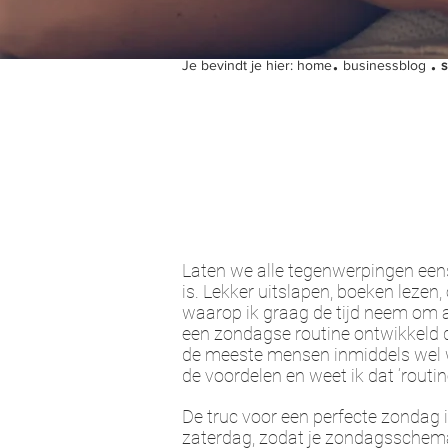
.
.
Je bevindt je hier:
home
businessblog
s
Laten we alle tegenwerpingen eens
is. Lekker uitslapen, boeken lezen, 
waarop ik graag de tijd neem om all
een zondagse routine ontwikkeld d
de meeste mensen inmiddels wel w
de voordelen en weet ik dat ‘routin
De truc voor een perfecte zondag 
zaterdag, zodat je zondagsschema v