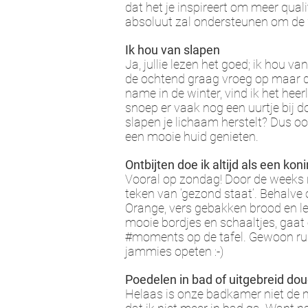
dat het je inspireert om meer quali
absoluut zal ondersteunen om de 
Ik hou van slapen
Ja, jullie lezen het goed; ik hou van
de ochtend graag vroeg op maar da
name in de winter, vind ik het heer
snoep er vaak nog een uurtje bij do
slapen je lichaam herstelt? Dus oo
een mooie huid genieten.
Ontbijten doe ik altijd als een koni
Vooral op zondag! Door de weeks n
teken van ‘gezond staat’. Behalve 
Orange, vers gebakken brood en lekk
mooie bordjes en schaaltjes, gaat 
#moments op de tafel. Gewoon rust
jammies opeten :-)
Poedelen in bad of uitgebreid do
Helaas is onze badkamer niet de m