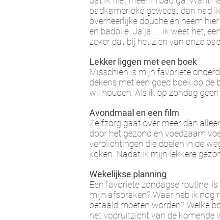
dat ik niet meer in bad ga. Want na
badkamer oké geweest dan had ik e
overheerlijke douche en neem hie
en badolie. Ja ja….. ik weet het, e
zeker dat bij het zien van onze ba
Lekker liggen met een boek
Misschien is mijn favoriete onder
dekens met een goed boek op de b
wil houden. Als ik op zondag geen
Avondmaal en een film
Zelfzorg gaat over meer dan alleen
door het gezond en voedzaam voeds
verplichtingen die doelen in de we
koken. Nadat ik mijn lekkere gezon
Wekelijkse planning
Een favoriete zondagse routine, i
mijn afspraken? Waar heb ik nog ru
betaald moeten worden? Welke bo
het vooruitzicht van de komende 