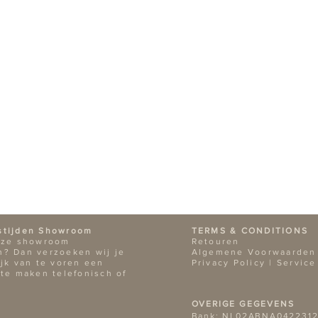
stijden Showroom
TERMS & CONDITIONS
nze showroom
Retouren
? Dan verzoeken wij je
Algemene Voorwaarden
ijk van te voren een
Privacy Policy |
Service
 te maken telefonisch of
OVERIGE GEGEVENS
Bank: NL02ABNA0422312