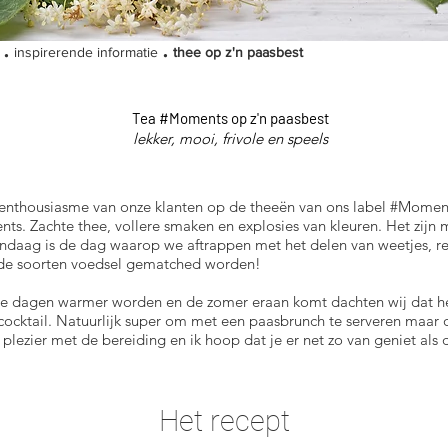
.
.
inspirerende informatie
thee op z'n paasbest
Tea #Moments op z'n paasbest
lekker, mooi, frivole en speels
 enthousiasme van onze klanten op de theeën van ons label #Moment
ts. Zachte thee, vollere smaken en explosies van kleuren. Het zijn 
ndaag is de dag waarop we aftrappen met het delen van weetjes, r
lende soorten voedsel gematched worden!
 de dagen warmer worden en de zomer eraan komt dachten wij dat h
e cocktail. Natuurlijk super om met een paasbrunch te serveren maar
 plezier met de bereiding en ik hoop dat je er net zo van geniet als 
Het recept