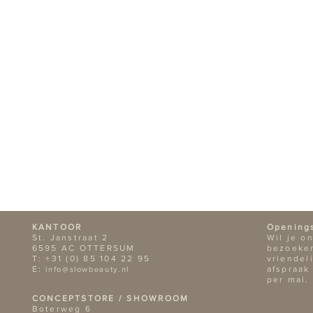
KANTOOR
Opening
St. Janstraat 2
Wil je o
6595 AC OTTERSUM
bezoeken
T: +31 (0) 85 104 22 95
vriendel
E:
afspraak
info@slowbeauty.nl
per mai.
CONCEPTSTORE / SHOWROOM
Boterweg 6