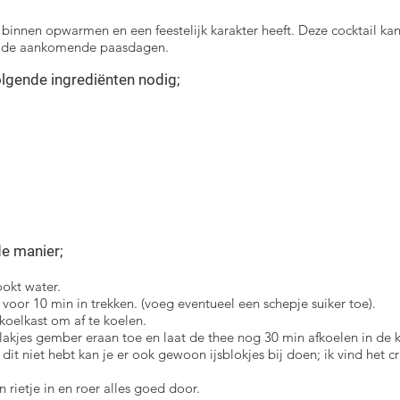
n binnen opwarmen en een feestelijk karakter heeft. Deze cocktail k
or de aankomende paasdagen.
olgende ingrediënten nodig;
de manier;
okt water.
voor 10 min in trekken. (voeg eventueel een schepje suiker toe).
koelkast om af te koelen.
lakjes gember eraan toe en laat de thee nog 30 min afkoelen in de k
e dit niet hebt kan je er ook gewoon ijsblokjes bij doen; ik vind het c
n rietje in en roer alles goed door.