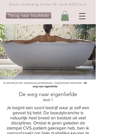
Gratis verzending binnen NL vanaf €250 euro
Terug naar hoofdsite
.
.
Je bevindt je hier:
slowbeauty professional
inspirerende informatie
de
weg naar eigenliefde
De weg naar eigenliefde
deel 1
Je begint een soort bedrijf waar je zelf een
gevoel bij hebt. De beautybranche is
natuurlijk heel breed en bestaat uit veel
disciplines. Omdat ik jaren geleden de
stempel CVS-patiënt gekregen heb, ben ik
genoodzaakt om hele duidelijke keuzes te