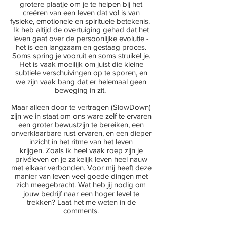
grotere plaatje om je te helpen bij het
creëren van een leven dat vol is van
fysieke, emotionele en spirituele betekenis. ​
Ik heb altijd de overtuiging gehad dat het
leven gaat over de persoonlijke evolutie -
het is een langzaam en gestaag proces.
Soms spring je vooruit en soms struikel je.
Het is vaak moeilijk om juist die kleine
subtiele verschuivingen op te sporen, en
we zijn vaak bang dat er helemaal geen
beweging in zit. ​
Maar alleen door te vertragen (SlowDown)
zijn we in staat om ons ware zelf te ervaren
een groter bewustzijn te bereiken, een
onverklaarbare rust ervaren, en een dieper
inzicht in het ritme van het leven
krijgen. Zoals ik heel vaak roep zijn je
privéleven en je zakelijk leven heel nauw
met elkaar verbonden. Voor mij heeft deze
manier van leven veel goede dingen met
zich meegebracht. Wat heb jij nodig om
jouw bedrijf naar een hoger level te
trekken? Laat het me weten in de
comments.