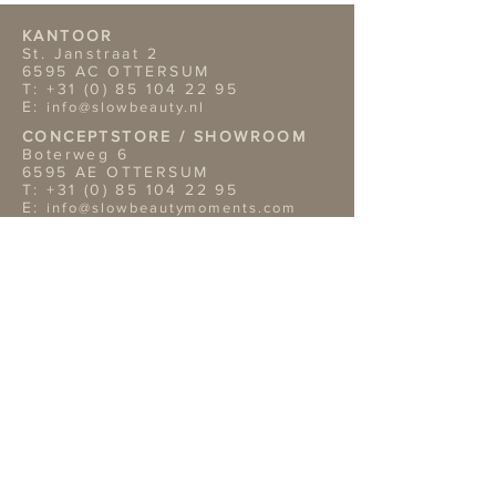
KANTOOR
St. Janstraat 2
6595 AC OTTERSUM
T:
+31 (0) 85 104 22 95
E:
info@slowbeauty.nl
CONCEPTSTORE / SHOWROOM
Boterweg 6
6595 AE OTTERSUM
T:
+31 (0) 85 104 22 95
E:
info@slowbeautymoments.com
Openingstijden Showroom
Wil je onze showroom
bezoeken? Dan verzoeken wij je
vriendelijk van te voren een
afspraak te maken telefonisch of
per mai.
TERMS & CONDITIONS
Retouren
Algemene Voorwaarden
Privacy Policy |
Service
OVERIGE GEGEVENS