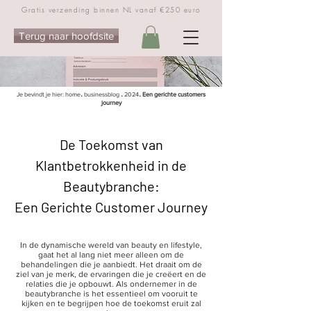
Gratis verzending binnen NL vanaf €250 euro
Terug naar hoofdsite
.
.
.
Je bevindt je hier:
home
businessblog
2024
Een gerichte customers
journey
De Toekomst van
Klantbetrokkenheid in de
Beautybranche:
Een Gerichte Customer Journey
In de dynamische wereld van beauty en lifestyle,
gaat het al lang niet meer alleen om de
behandelingen die je aanbiedt. Het draait om de
ziel van je merk, de ervaringen die je creëert en de
relaties die je opbouwt. Als ondernemer in de
beautybranche is het essentieel om vooruit te
kijken en te begrijpen hoe de toekomst eruit zal