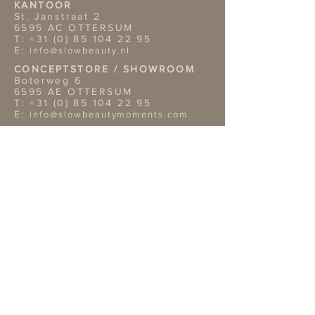
KANTOOR
St. Janstraat 2
6595 AC OTTERSUM
T:
+31 (0) 85 104 22 95
E:
info@slowbeauty.nl
CONCEPTSTORE / SHOWROOM
Boterweg 6
6595 AE OTTERSUM
T:
+31 (0) 85 104 22 95
E:
info@slowbeautymoments.com
Openingstijden Showroom
Wil je onze showroom
bezoeken? Dan verzoeken wij je
vriendelijk van te voren een
afspraak te maken telefonisch of
per mai.
TERMS & CONDITIONS
Retouren
Algemene Voorwaarden
Privacy Policy |
Service
OVERIGE GEGEVENS
Bank: NL02ABNA0422312819