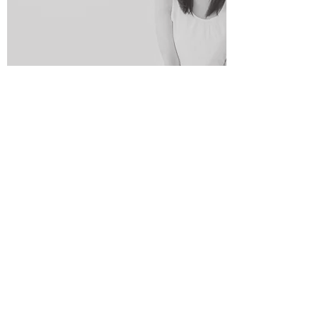
Trek je behandelingen naar
een hoger level
Meten is weten daarom heeft Egology
een eenvoudige bloedtest ontwikkelt
om zo de verhouding aan vetzuren te
meten. Door een simpel bloedmonster
(vingerprik) dat geannalyseerd wordt
in het Noorse laboratorium.
Op deze manier weet de klant of
jijzelf wat je beginwaardes zijn en
wat de waardes na vier maanden