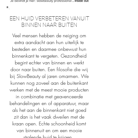
Je bevindt je hier:
slowbeauty professional
inside out
EEN HUID VERBETEREN VANUIT
BINNEN NAAR BUITEN
Veel mensen hebben de neiging om
extra aandacht aan hun uiterlijk te
besteden en daarmee onbewust hun
binnenkant te vergeten. Gezondheid
begint echter van binnen en werkt
door naar buiten. Een filosofie die wij
bij SlowBeauty al jaren omarmen. We
kunnen nog zoveel aan de buitenkant
werken met de meest mooie producten
in combinatie met geavenceerde
behandelingen en of apparatuur, maar
als het aan de binnenkant niet goed
zit dan is het vaak dweilen met de
kraan open. Echte schoonheid komt
van binnenuit en om een mooie
stralende huid te krijgen.