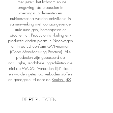
– met jezelf, het lichaam en de
omgeving. de producten in
voedingssupplementen en
nutricosmetica worden ontwikkeld in
samenwerking met toonaangevende
kruidkundigen, homeopaten en
biochemici. Productontwikkeling en -
productie vinden plaats in Noorwegen
en in de EU conform GMP-normen
(Good Manufacturing Practice). Alle
producten zijn gebaseerd op
natuurlijke, rendabele ingrediënten die
niet op WADA’s “verboden lijst” staan
en worden getest op verboden stoffen
en goedgekeurd door de
Keulenlijst®
.
DE RESULTATEN...