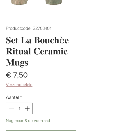
Productcode: S2708401
𝐒𝐞𝐭 𝐋𝐚 𝐁𝐨𝐮𝐜𝐡è𝐞
𝐑𝐢𝐭𝐮𝐚𝐥 𝐂𝐞𝐫𝐚𝐦𝐢𝐜
𝐌𝐮𝐠𝐬
Prijs
€ 7,50
Verzendbeleid
Aantal
*
Nog maar 8 op voorraad