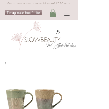
Gratis verzending binnen NL vanaf €250 euro
Terug naar hoofdsite
®
SLOWBEAUTY
We Create Feeling