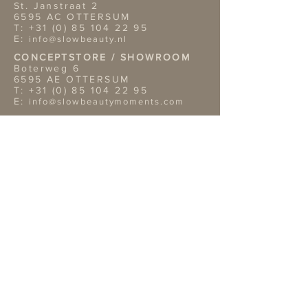
St. Janstraat 2
6595 AC OTTERSUM
T:
+31 (0) 85 104 22 95
E:
info@slowbeauty.nl
CONCEPTSTORE / SHOWROOM
Boterweg 6
6595 AE OTTERSUM
T:
+31 (0) 85 104 22 95
E:
info@slowbeautymoments.com
Openingstijden Showroom
Wil je onze showroom
bezoeken? Dan verzoeken wij je
vriendelijk van te voren een
afspraak te maken telefonisch of
per mai.
TERMS & CONDITIONS
Retouren
Algemene Voorwaarden
Privacy Policy |
Service
OVERIGE GEGEVENS
Bank: NL02ABNA0422312819
Bic: ABNA02