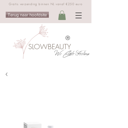
Gratis verzending binnen NL vanaf €250 euro
Terug naar hoofdsite
®
SLOWBEAUTY
We Create Feeling