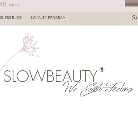
250 euro
SINESS BLOG
LOYALTY PROGRAM
®
SLOWBEAUTY
We Create Feeling