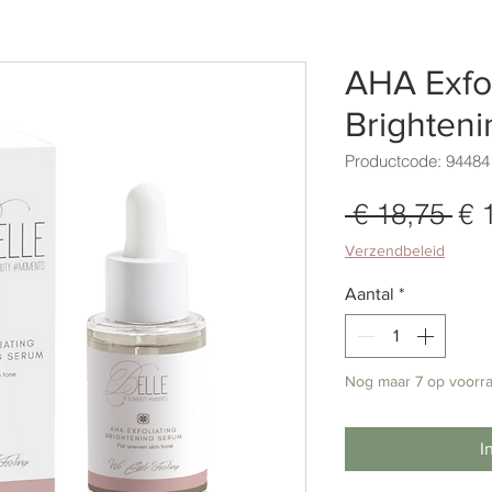
AHA Exfol
Brighten
Productcode: 94484
 € 18,75 
€ 
No
pri
Verzendbeleid
Aantal
*
Nog maar 7 op voorr
I