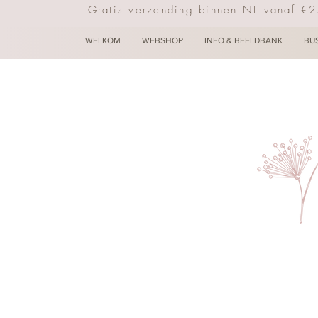
Gratis verzending binnen NL vanaf €
WELKOM
WEBSHOP
INFO & BEELDBANK
BU