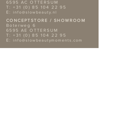
6595 AC OTTERSUM
T:
+31 (0) 85 104 22 95
E:
info@slowbeauty.nl
CONCEPTSTORE / SHOWROOM
Boterweg 6
6595 AE OTTERSUM
T:
+31 (0) 85 104 22 95
E:
info@slowbeautymoments.com
Openingstijden Showroom
Wil je onze showroom
bezoeken? Dan verzoeken wij je
vriendelijk van te voren een
afspraak te maken telefonisch of
per mai.
TERMS & CONDITIONS
Retouren
Algemene Voorwaarden
Privacy Policy |
Service
OVERIGE GEGEVENS
Bank: NL02ABNA0422312819
Bic: ABNA02
KvK nr: 14109809