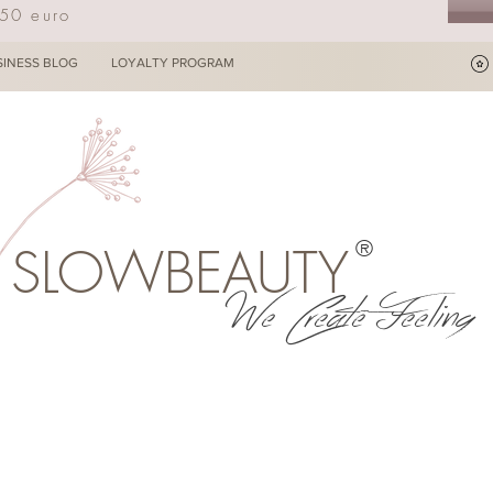
250 euro
SINESS BLOG
LOYALTY PROGRAM
®
SLOWBEAUTY
We Create Feeling