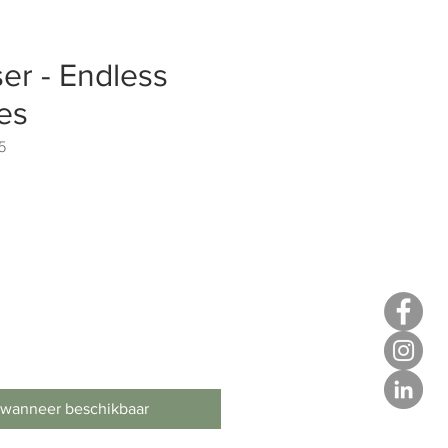
ser - Endless
ies
5
 wanneer beschikbaar