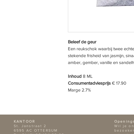
Beleef de geur
Een reukschok waarbij twee echte
stekende frisheid van jasmijn, s
amber, gember, vanille en sandelh
Inhoud
8 ML
Consumentadviesprijs
€ 17.90
Marge 2.7%
KANTOOR
Opening
St. Janstraat 2
Wil je o
6595 AC OTTERSUM
bezoeken