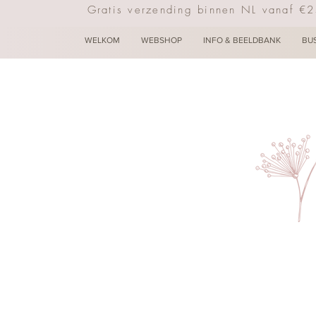
Gratis verzending binnen NL vanaf €
WELKOM
WEBSHOP
INFO & BEELDBANK
BU