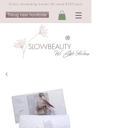
Gratis verzending binnen NL vanaf €250 euro
Terug naar hoofdsite
®
SLOWBEAUTY
We Create Feeling