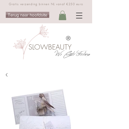
Gratis verzending binnen NL vanaf €250 euro
Terug naar hoofdsite
®
SLOWBEAUTY
We Create Feeling