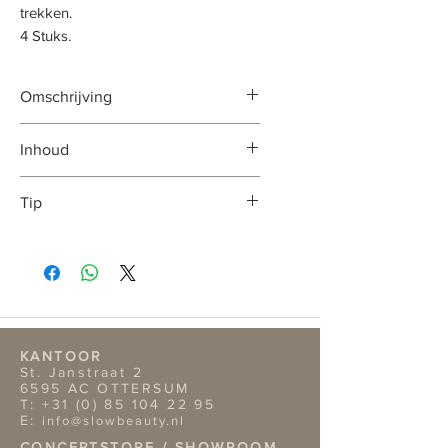
trekken.
4 Stuks.
Omschrijving
Deze sticks gebruik je voor onze
Inhoud
handige theefilter met stick.
De inhoud van de verpakking is 4
Tip
stuks.
De sticks zijn bedoeld voor
hergebruik.
Voor deze sticks hebben wij
natuurlijke bijpassende filters.
KANTOOR
St. Janstraat 2
6595 AC OTTERSUM
T:
+31 (0) 85 104 22 95
E:
info@slowbeauty.nl
CONCEPTSTORE / SHOWROOM