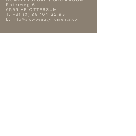
Boterweg 6
6595 AE OTTERSUM
T:
+31 (0) 85 104 22 95
E:
info@slowbeautymoments.com
Openingstijden Showroom
Wil je onze showroom
bezoeken? Dan verzoeken wij je
vriendelijk van te voren een
afspraak te maken telefonisch of
per mai.
TERMS & CONDITIONS
Retouren
Algemene Voorwaarden
Privacy Policy |
Service
OVERIGE GEGEVENS
Bank: NL02ABNA0422312819
Bic: ABNA02
KvK nr: 14109809
BTW nr: NL 001870996B18
EXTRA INFORMATIE
Bestellingen