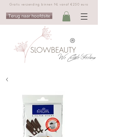
Gratis verzending binnen NL vanaf €250 euro
Terug naar hoofdsite
®
SLOWBEAUTY
We Create Feeling