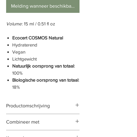
Melding wanneer beschikbaar
Volume
: 15 ml / 0.51 fl oz
Ecocert COSMOS Natural
Hydraterend
Vegan
Lichtgewicht
Natuurlijk oorsprong van totaal
:
100%
Biologische oorsprong van totaal
:
18%
Productomschrijving
De Gentle Glyde Eye Cream Een
Combineer met
zijdezachte, frisse crème die helpt
de huid rondom de ogen te
Age Dyfing Day Cream