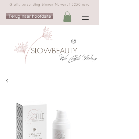
Gratis verzending binnen NL vanaf €250 euro
Terug naar hoofdsite
®
SLOWBEAUTY
We Create Feeling