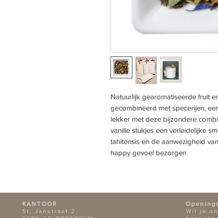
Natuurlijk gearomatiseerde fruit e
gecombineerd met specerijen, een
lekker met deze bijzondere combin
vanille stukjes een verleidelijke 
tahitensis en de aanwezigheid v
happy gevoel bezorgen
KANTOOR
Opening
St. Janstraat 2
Wil je o