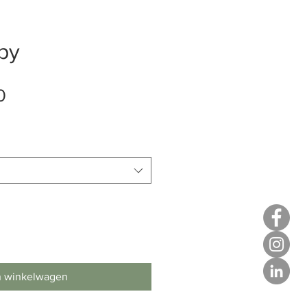
ppy
Verkoopprijs
0
n winkelwagen