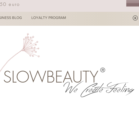
250 euro
SINESS BLOG
LOYALTY PROGRAM
®
SLOWBEAUTY
We Create Feeling