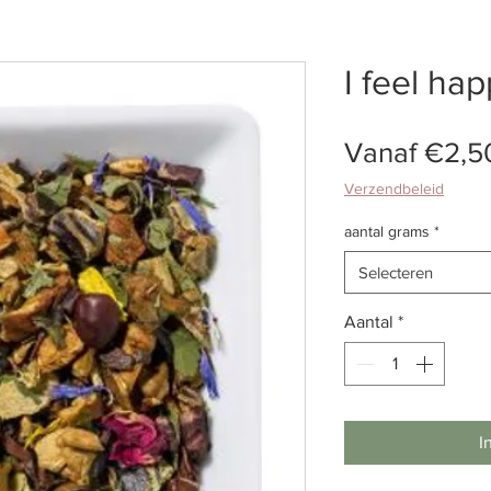
I feel ha
Vanaf
€2,5
Verzendbeleid
aantal grams
*
Selecteren
Aantal
*
I