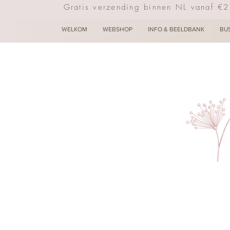
Gratis verzending binnen NL vanaf €
WELKOM
WEBSHOP
INFO & BEELDBANK
BU