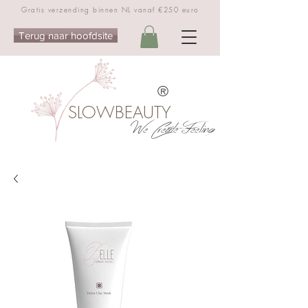
Gratis verzending binnen NL vanaf €250 euro
Terug naar hoofdsite
®
SLOWBEAUTY
We Create Feeling