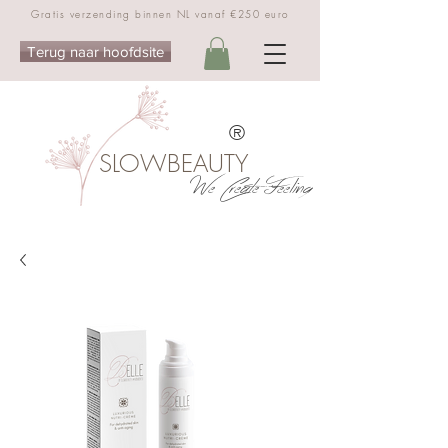
Gratis verzending binnen NL vanaf €250 euro
Terug naar hoofdsite
®
SLOWBEAUTY
We Create Feeling