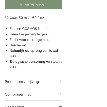
In winkelwagen
Volume
: 50 ml / 1.69 fl oz
Ecocert COSMOS Natural
Geen toegevoegde geur
Zacht voor de droge huid
Beschermt
Natuurlijk oorsprong van totaal
:
99%
Biologische oorsprong van totaal
:
20%
Productomschrijving
De Luxurious Nutri - Cremè is een
Combineer met
rijke, volle gezichtscrème die de
huid kalmeert, hydrateert en
Hydration Boost Serum
Kenmerken