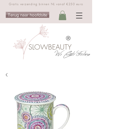
Gratis verzending binnen NL vanaf €250 euro
Terug naar hoofdsite
®
SLOWBEAUTY
We Create Feeling