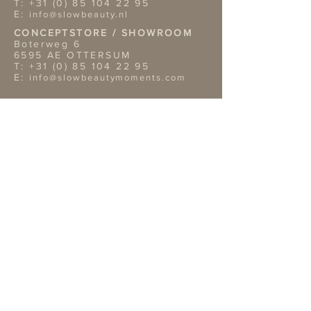
T:
+31 (0) 85 104 22 95
E:
info@slowbeauty.nl
CONCEPTSTORE / SHOWROOM
Boterweg 6
6595 AE OTTERSUM
T:
+31 (0) 85 104 22 95
E:
info@slowbeautymoments.com
Openingstijden Showroom
Wil je onze showroom
bezoeken? Dan verzoeken wij je
vriendelijk van te voren een
afspraak te maken telefonisch of
per mai.
TERMS & CONDITIONS
Retouren
Algemene Voorwaarden
Privacy Policy |
Service
OVERIGE GEGEVENS
Bank: NL02ABNA0422312819
Bic: ABNA02
KvK nr: 14109809
BTW nr: NL 001870996B18