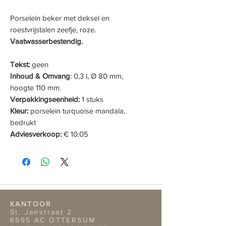
Porselein beker met deksel en
roestvrijstalen zeefje, roze.
Vaatwasserbestendig.
Tekst:
geen
Inhoud & Omvang
: 0,3 l, Ø 80 mm,
hoogte 110 mm.
Verpakkingseenheid:
1 stuks
Kleur:
porselein turquoise mandala,
bedrukt
Adviesverkoop:
€ 10.05
KANTOOR
St. Janstraat 2
6595 AC OTTERSUM