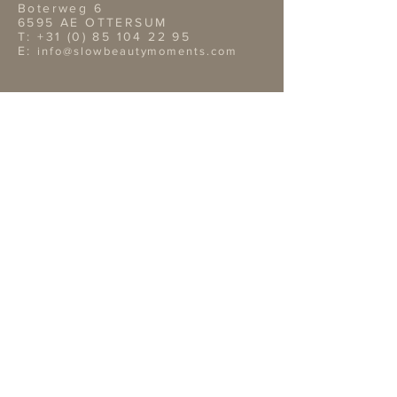
Boterweg 6
6595 AE OTTERSUM
T:
+31 (0) 85 104 22 95
E:
info@slowbeautymoments.com
Openingstijden Showroom
Wil je onze showroom
bezoeken? Dan verzoeken wij je
vriendelijk van te voren een
afspraak te maken telefonisch of
per mai.
TERMS & CONDITIONS
Retouren
Algemene Voorwaarden
Privacy Policy |
Service
OVERIGE GEGEVENS
Bank: NL02ABNA0422312819
Bic: ABNA02
KvK nr: 14109809
BTW nr: NL 001870996B18
EXTRA INFORMATIE
Bestellingen