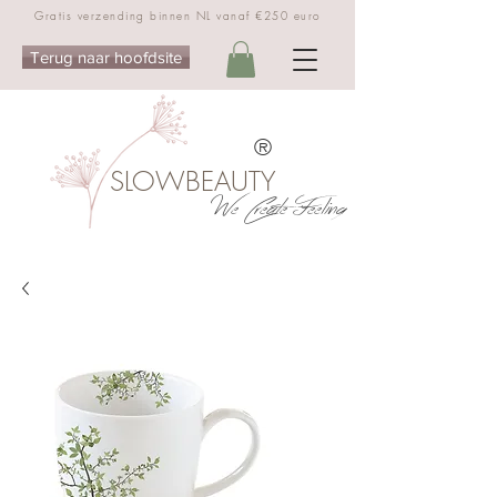
Gratis verzending binnen NL vanaf €250 euro
Terug naar hoofdsite
®
SLOWBEAUTY
We Create Feeling