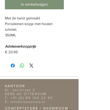
In winkelwagen
Met de hand gemaakt
Porselein
en kopje
met houten
schotel.
350ML
Adviesverkoopprijs
€ 20.95
KANTOOR
St. Janstraat 2
6595 AC OTTERSUM
T:
+31 (0) 85 104 22 95
E:
info@slowbeauty.nl
CONCEPTSTORE / SHOWROOM