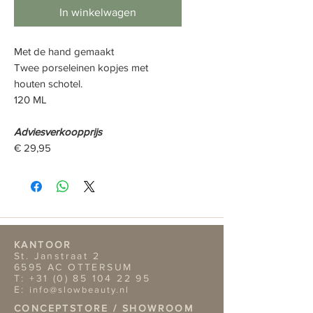
In winkelwagen
Met de hand gemaakt
Twee porselein
en kopjes
met
houten schotel.
120 ML
Adviesverkoopprijs
€ 29,95
KANTOOR
St. Janstraat 2
6595 AC OTTERSUM
T:
+31 (0) 85 104 22 95
E:
info@slowbeauty.nl
CONCEPTSTORE / SHOWROOM