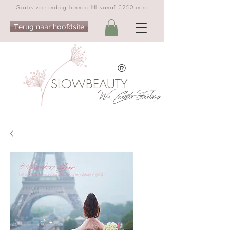
Gratis verzending binnen NL vanaf €250 euro
Terug naar hoofdsite
®
SLOWBEAUTY
We Create Feeling