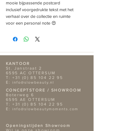
mooie bijpassende postcard
inclusief voorgedrukte tekst met het
verhaal over de collectie en ruimte
voor een personal note 😍
KANTOOR
St. Janstraat 2
6595 AC OTTERSUM
T:
+31 (0) 85 104 22 95
E:
info@slowbeauty.nl
CONCEPTSTORE / SHOWROOM
Boterweg 6
6595 AE OTTERSUM
T:
+31 (0) 85 104 22 95
E:
info@slowbeautymoments.com
Openingstijden Showroom
Wil je onze showroom