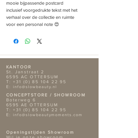
mooie bijpassende postcard
inclusief voorgedrukte tekst met het
verhaal over de collectie en ruimte
voor een personal note 😍
KANTOOR
St. Janstraat 2
6595 AC OTTERSUM
T:
+31 (0) 85 104 22 95
E:
info@slowbeauty.nl
CONCEPTSTORE / SHOWROOM
Boterweg 6
6595 AE OTTERSUM
T:
+31 (0) 85 104 22 95
E:
info@slowbeautymoments.com
Openingstijden Showroom
Wil je onze showroom