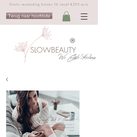
Gratis verzending binnen NL vanaf €250 euro
Terug naar hoofdsite
®
SLOWBEAUTY
We Create Feeling