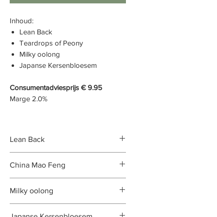
Inhoud:
Lean Back
Teardrops of Peony
Milky oolong
Japanse Kersenbloesem
Consumentadviesprijs € 9.95
Marge 2.0%
Lean Back
Ingrediënten
China Mao Feng
Witte thee, lavendel bloesem,
natuurlijke aroma, vanille stukjes.
Ingrediënten
Milky oolong
Witte thee uit de Chinese
Your #Moments
provincie Yunnan
Ingrediënten
Moment van de dag
: middag en a
Japanse Kersenbloesem