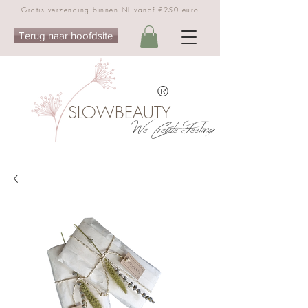
Gratis verzending binnen NL vanaf €250 euro
Terug naar hoofdsite
®
SLOWBEAUTY
We Create Feeling