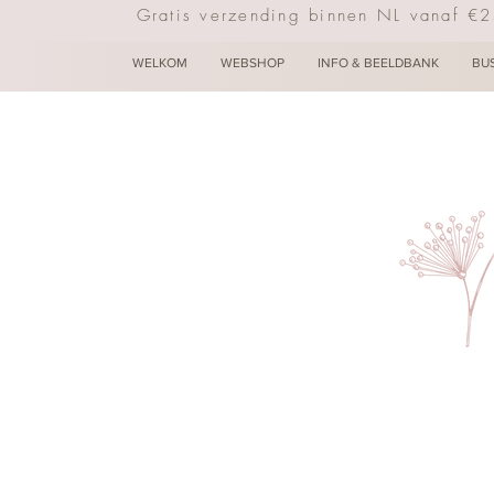
Gratis verzending binnen NL vanaf €
WELKOM
WEBSHOP
INFO & BEELDBANK
BU