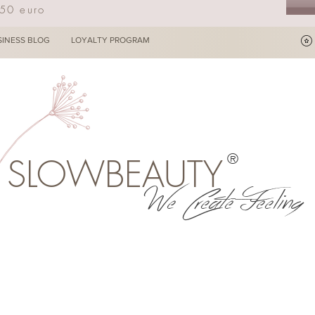
250 euro
SINESS BLOG
LOYALTY PROGRAM
®
SLOWBEAUTY
We Create Feeling