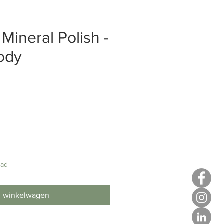
Mineral Polish -
ody
aad
n winkelwagen