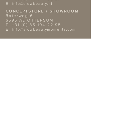
E:
info@slowbeauty.nl
CONCEPTSTORE / SHOWROOM
Boterweg 6
6595 AE OTTERSUM
T:
+31 (0) 85 104 22 95
E:
info@slowbeautymoments.com
Openingstijden Showroom
Wil je onze showroom
bezoeken? Dan verzoeken wij je
vriendelijk van te voren een
afspraak te maken telefonisch of
per mai.
TERMS & CONDITIONS
Retouren
Algemene Voorwaarden
Privacy Policy |
Service
OVERIGE GEGEVENS
Bank: NL02ABNA0422312819
Bic: ABNA02
KvK nr: 14109809
BTW nr: NL 001870996B18