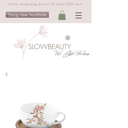
Gratis verzending binnen NL vanaf €250 euro
Terug naar hoofdsite
®
SLOWBEAUTY
We Create Feeling