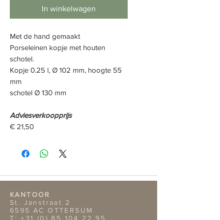
In winkelwagen
Met de hand gemaakt
Porselein
en kopje
met houten
schotel.
Kopje 0.25 l, Ø 102 mm, hoogte 55
mm
schotel Ø 130 mm
Adviesverkoopprijs
€ 21,50
KANTOOR
St. Janstraat 2
6595 AC OTTERSUM
T:
+31 (0) 85 104 22 95