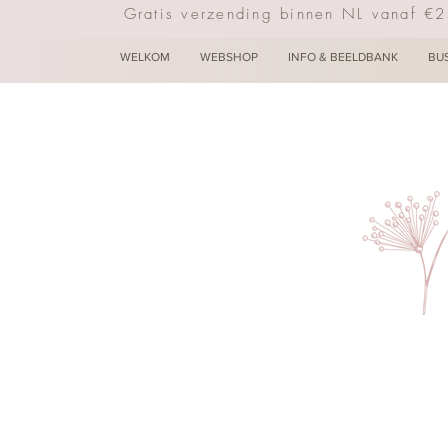
Gratis verzending binnen NL vanaf €
WELKOM
WEBSHOP
INFO & BEELDBANK
BU