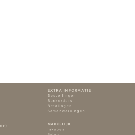
arnaast brandt de koolzaadwas
 gemiddeld twee keer zo lang,
anduren
anduren
d op een vlakke ondergrond voor
randing van de koolzaadwas.
EXTRA INFORMATIE
Bestellingen
Backorders
Betalingen
Samenwerkingen
MAKKELIJK
819
Ink
open
Salon