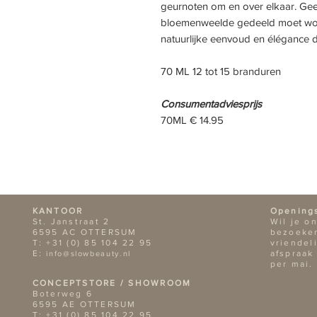
geurnoten om en over elkaar. G
bloemenweelde gedeeld moet wor
natuurlijke eenvoud en élégance d
70 ML 12 tot 15 branduren
Consumentadviesprijs
70ML € 14.95
KANTOOR
Opening
St. Janstraat 2
Wil je o
6595 AC OTTERSUM
bezoeken
T: +31 (0) 85 104 22 95
vriendel
E:
afspraak
info@slowbeauty.nl
per mai.
CONCEPTSTORE / SHOWROOM
Boterweg 6
6595 AE OTTERSUM
T: +31 (0) 85 104 22 95