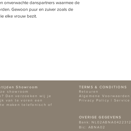
een onverwachte danspartners waarmee de
afbreekbaar is. Da
den. Gewoon puur en zuiver zoals de
kaars ook nog eens
ie elke vrouw bezit.
namelijk;
Branduren
100 ml – 20-30 br
200 ml – 50-55 br
Gebruik
Zet de kaars altij
een optimale verb
stijden Showroom
TERMS & CONDITIONS
nze showroom
Retouren
? Dan verzoeken wij je
Algemene Voorwaarden
ijk van te voren een
Privacy Policy |
Service
 te maken telefonisch of
OVERIGE GEGEVENS
Bank: NL02ABNA0422312
Bic: ABNA02