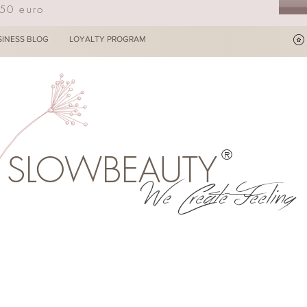
250 euro
SINESS BLOG
LOYALTY PROGRAM
®
SLOWBEAUTY
We Create Feeling