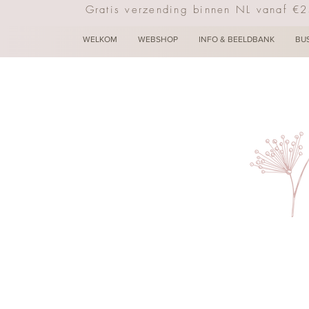
Gratis verzending binnen NL vanaf €
WELKOM
WEBSHOP
INFO & BEELDBANK
BU