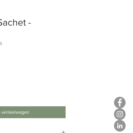
Sachet -
8
n winkelwagen