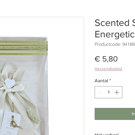
Scented 
Energetic
Productcode: 94188
Prijs
€ 5,80
Verzendbeleid
Aantal
*
I
Het verhaal