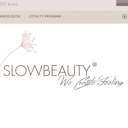
250 euro
SINESS BLOG
LOYALTY PROGRAM
®
SLOWBEAUTY
We Create Feeling