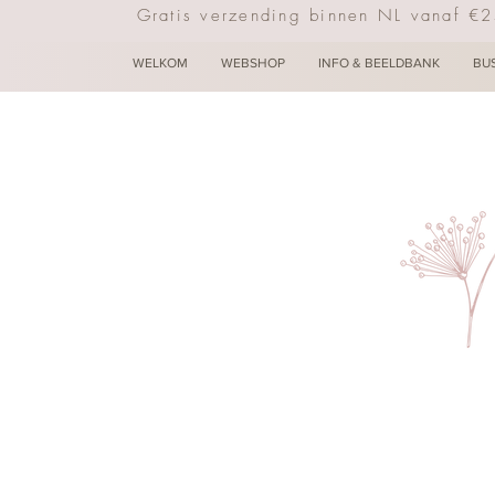
Gratis verzending binnen NL vanaf €
WELKOM
WEBSHOP
INFO & BEELDBANK
BU