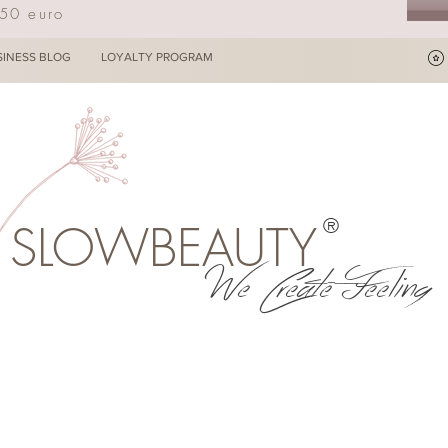
250 euro
SINESS BLOG
LOYALTY PROGRAM
®
SLOWBEAUTY
We Create Feeling