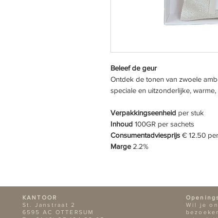
Beleef de geur
Ontdek de tonen van zwoele amber
speciale en uitzonderlijke, warme,
Verpakkingseenheid
per stuk
Inhoud
100GR per sachets
Consumentadviesprijs
€ 12.50 per
Marge
2.2%
KANTOOR
Opening
St. Janstraat 2
Wil je o
6595 AC OTTERSUM
bezoeken