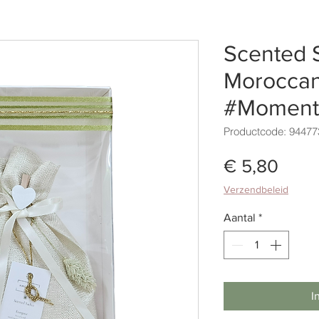
Scented 
Moroccan
#Moment
Productcode: 94477
Prijs
€ 5,80
Verzendbeleid
Aantal
*
I