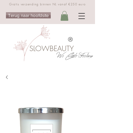
Gratis verzending binnen NL vanaf €250 euro
Terug naar hoofdsite
®
SLOWBEAUTY
We Create Feeling