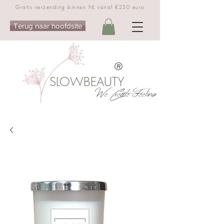
Gratis verzending binnen NL vanaf €250 euro
Terug naar hoofdsite
®
SLOWBEAUTY
We Create Feeling