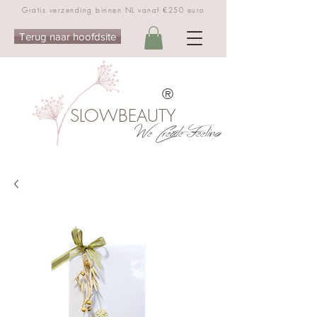
Gratis verzending binnen NL vanaf €250 euro
Terug naar hoofdsite
®
SLOWBEAUTY
We Create Feeling