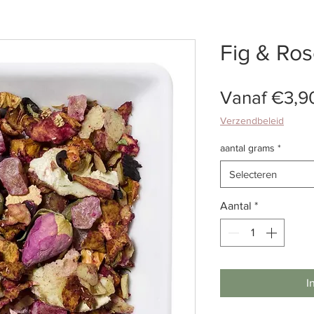
Fig & Ro
Vanaf
€3,9
Verzendbeleid
aantal grams
*
Selecteren
Aantal
*
I