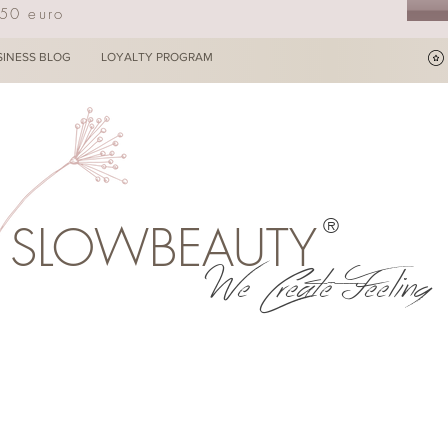
250 euro
SINESS BLOG
LOYALTY PROGRAM
®
SLOWBEAUTY
We Create Feeling