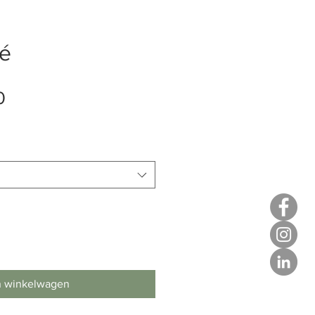
sé
Verkoopprijs
0
n winkelwagen