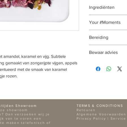
Ingrediënten
vijgstukjes , rijst
Your #Moments
appel stukjes, anan
citroenzuur (acidifie
#Moment
: gehele 
Bereiding
geschaafde amandel
Werking
: bevorder
rozenknopjes, rose
ontstekingsremmen
Gewicht per verpa
extract (hibiscus, m
Bewaar advies
bloedruik, vitamin
Verpakkingseenhe
 amandel, karamel en vijg. Subtiele
Dit product bevat 
en K komen in de v
Sterkte
: 2
ng gemaakt van zongerijpte vijgen, appels
In een afgesloten b
Smaak
: fruitig me
Dosering
: 1 - 2 vol
ccentueerd met de smaak van karamel
bewaren zonder sma
Temperatuur
: 100 
gje rozen.
donkere plaats en ni
Zettijd
: 8-10 minut
Natuurlijk kun je d
verpakking van #M
je het zakje goed a
droge en donkere 
stijden Showroom
TERMS & CONDITIONS
nze showroom
Retouren
? Dan verzoeken wij je
Algemene Voorwaarden
ijk van te voren een
Privacy Policy |
Service
 te maken telefonisch of