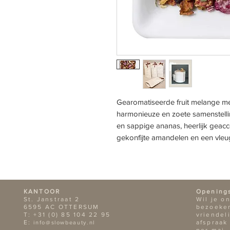
Gearomatiseerde fruit melange met
harmonieuze en zoete samenstelli
en sappige ananas, heerlijk gea
gekonfijte amandelen en een vleu
KANTOOR
Opening
St. Janstraat 2
Wil je o
6595 AC OTTERSUM
bezoeken
T: +31 (0) 85 104 22 95
vriendel
E:
afspraak
info@slowbeauty.nl