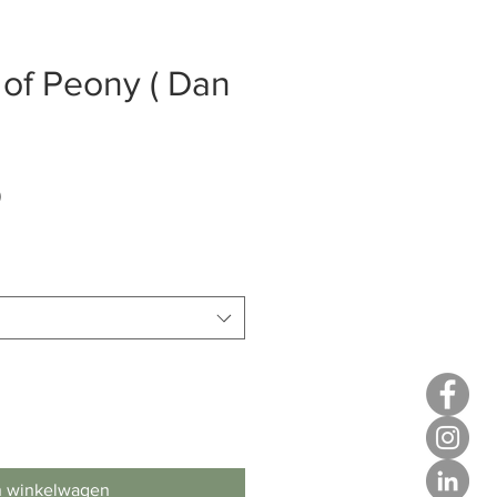
of Peony ( Dan
Verkoopprijs
0
n winkelwagen