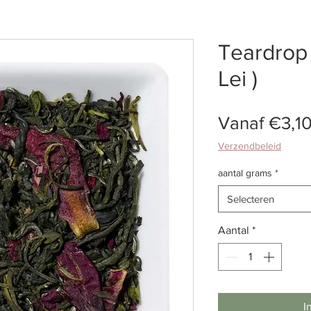
Teardrop 
Lei )
Vanaf
€3,1
Verzendbeleid
aantal grams
*
Selecteren
Aantal
*
I