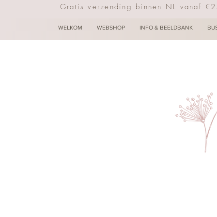
Gratis verzending binnen NL vanaf €
WELKOM
WEBSHOP
INFO & BEELDBANK
BU