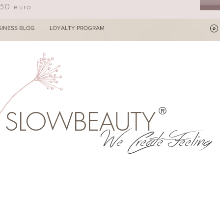
250 euro
SINESS BLOG
LOYALTY PROGRAM
®
SLOWBEAUTY
We Create Feeling