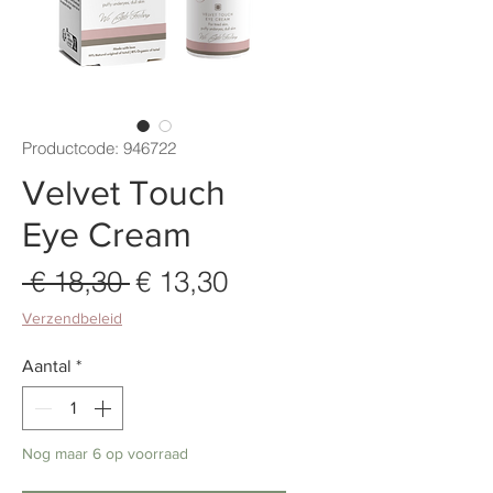
Productcode: 946722
Velvet Touch
Eye Cream
 € 18,30 
€ 13,30
Normale
Verkoopprijs
prijs
Verzendbeleid
Aantal
*
Nog maar 6 op voorraad