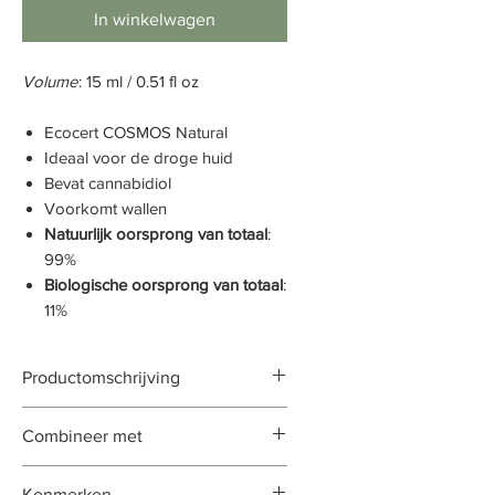
In winkelwagen
Volume
: 15 ml / 0.51 fl oz
Ecocert COSMOS Natural
Ideaal voor de droge huid
Bevat cannabidiol
Voorkomt wallen
Natuurlijk oorsprong van totaal
:
99%
Biologische oorsprong van totaal
:
11%
Productomschrijving
De Velvet Touch Eye Creamis een
Combineer met
lichte oogcrème met 1%
cannabidiol (CBD), bekend om
Calming Facial Oil
Kenmerken