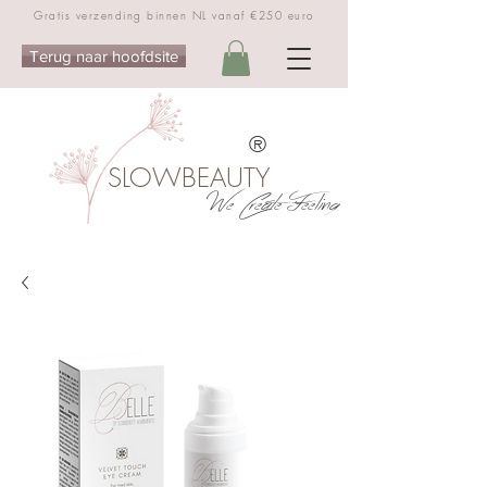
Gratis verzending binnen NL vanaf €250 euro
Terug naar hoofdsite
®
SLOWBEAUTY
We Create Feeling