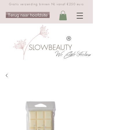
Gratis verzending binnen NL vanaf €250 euro
Terug naar hoofdsite
®
SLOWBEAUTY
We Create Feeling