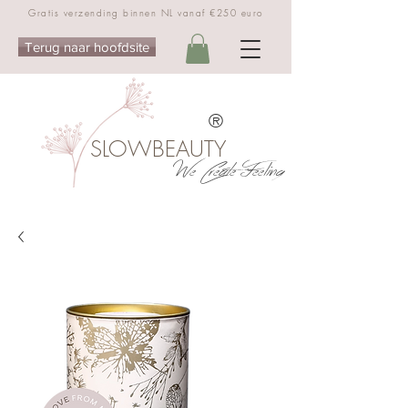
Gratis verzending binnen NL vanaf €250 euro
Terug naar hoofdsite
®
SLOWBEAUTY
We Create Feeling