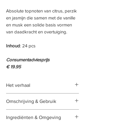
Absolute topnoten van citrus, perzik
en jasmijn die samen met de vanille
en musk een solide basis vormen
van daadkracht en overtuiging.
Inhoud
: 24 pcs
Consumentadviesprijs
€ 19.95
Het verhaal
Elegant als een Franse dame laat
Omschrijving & Gebruik
zij een sterke aura van “courage”
achter die geprikkeld wordt door
Onze wax melts staan garant voor
Ingrediënten & Omgeving
mooie mensen om haar heen. Het
een lang aanhoudende prettige
is veel meer dan een vleugje
geur in het hele huis. De geur
Op basis van:
Parfumolie,
geur, het is een vleugje vrijheid
komt optimaal tot haar recht in de