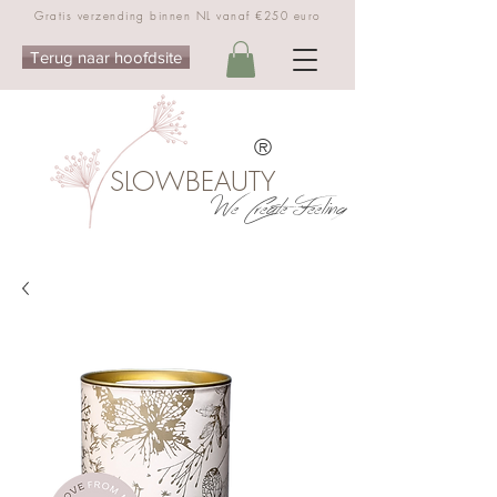
Gratis verzending binnen NL vanaf €250 euro
Terug naar hoofdsite
®
SLOWBEAUTY
We Create Feeling