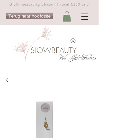
Gratis verzending binnen NL vanaf €250 euro
Terug naar hoofdsite
®
SLOWBEAUTY
We Create Feeling