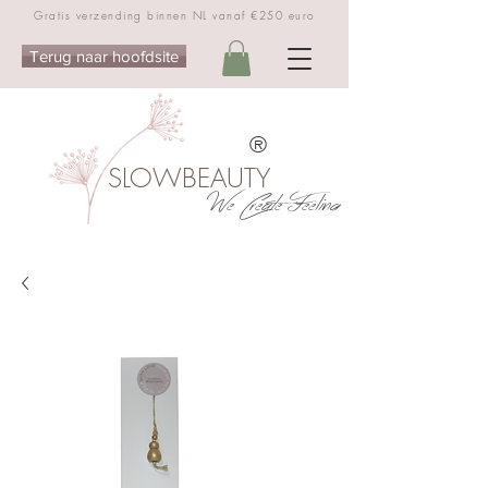
Gratis verzending binnen NL vanaf €250 euro
Terug naar hoofdsite
®
SLOWBEAUTY
We Create Feeling