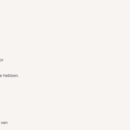
or
te hebben.
n van