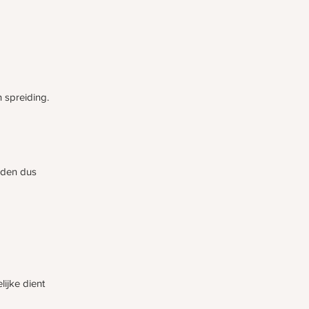
 spreiding.
rden dus
ijke dient