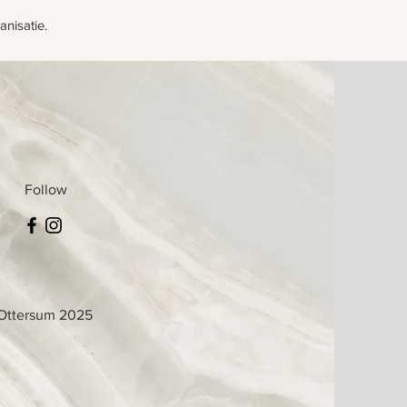
anisatie.
Follow
 Ottersum 2025