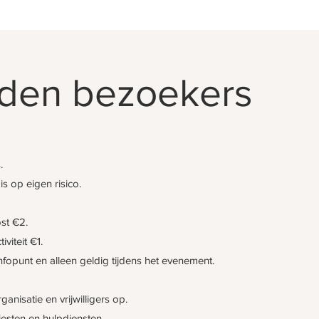
den bezoekers
.
is op eigen risico.
ost €2.
iviteit €1.
 infopunt en alleen geldig tijdens het evenement.
anisatie en vrijwilligers op.
iesten en hulpdiensten.