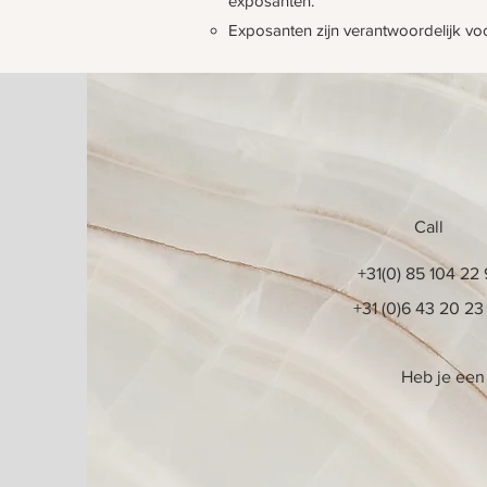
exposanten.
Exposanten zijn verantwoordelijk voo
Call
+31(0) 85 104 22
+31 (0)6 43 20 23
Heb je een