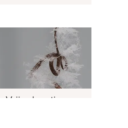
Vrije donatie –
Kies zelf je
bedrag