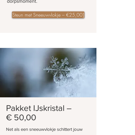
dorpsmoment.
Steun met Sneeuwvlokje – €25,00]
Pakket IJskristal –
€ 50,00
Net als een sneeuwvlokje schittert jouw