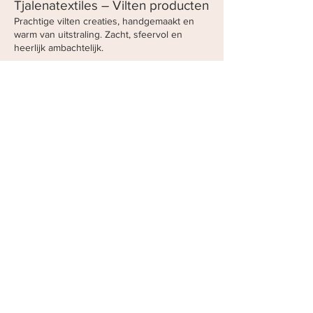
Tjalenatextiles – Vilten producten
Prachtige vilten creaties, handgemaakt en
warm van uitstraling. Zacht, sfeervol en
heerlijk ambachtelijk.
Raadhuisplein standnummer 24
De Winter Tuin
Kom draaien aan het Rad van Fortuin en win
de leukste prijzen terwijl je geniet van een
heerlijke choco met de lekkerste topping en
appelgebak of gluhwein met een
borrelplankje
Raadhuisplein standnummer 34